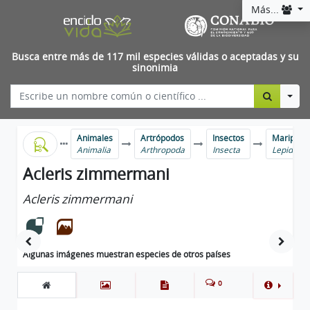
Más...
Busca entre más de 117 mil especies válidas o aceptadas y su
sinonimia
Togg
Animales
Artrópodos
Insectos
Mariposas
Animalia
Arthropoda
Insecta
Lepidopt
Acleris zimmermani
Acleris zimmermani
Algunas imágenes muestran especies de otros países
0