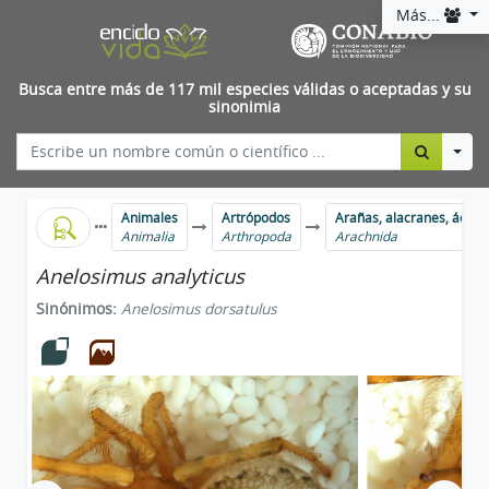
Más...
Busca entre más de 117 mil especies válidas o aceptadas y su
sinonimia
Togg
Animales
Artrópodos
Arañas, alacranes, ácaro
Animalia
Arthropoda
Arachnida
Anelosimus analyticus
Sinónimos:
Anelosimus dorsatulus