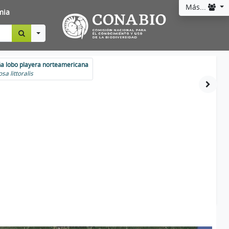
Más...
mia
Toggle Dropdown
a lobo playera norteamericana
sa littoralis