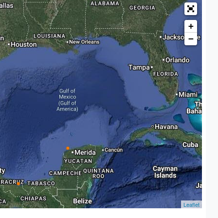
+
−
Leaflet