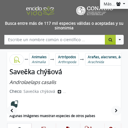
Más...
Busca entre más de 117 mil especies válidas o aceptadas y su
sinonimia
Togg
Animales
Artrópodos
Arañas, alacranes, ácaro
Animalia
Arthropoda
Arachnida
Savečka chýšová
Androlaelaps casalis
Checo:
Savečka chýšová
...
Algunas imágenes muestran especies de otros países
0