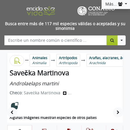
Más...
Busca entre más de 117 mil especies válidas o aceptadas y su
sinonimia
Togg
Animales
Artrópodos
Arañas, alacranes, ácaro
Animalia
Arthropoda
Arachnida
Savečka Martinova
Androlaelaps martini
Checo:
Savečka Martinova
...
Algunas imágenes muestran especies de otros países
0