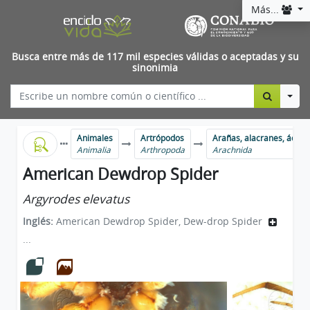
Más...
Busca entre más de 117 mil especies válidas o aceptadas y su
sinonimia
Togg
Animales
Artrópodos
Arañas, alacranes, ácaro
Animalia
Arthropoda
Arachnida
American Dewdrop Spider
Argyrodes elevatus
Inglés:
American Dewdrop Spider, Dew-drop Spider
...