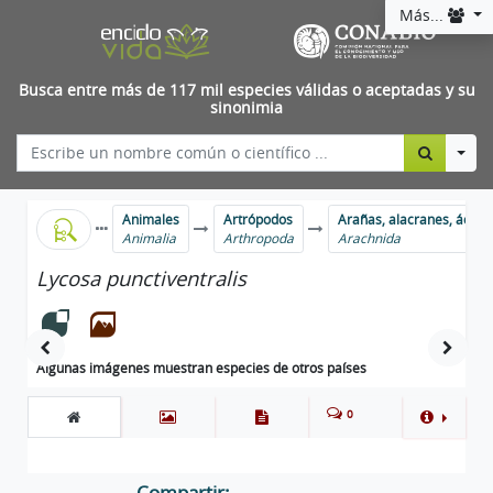
Más...
Busca entre más de 117 mil especies válidas o aceptadas y su
sinonimia
Togg
Animales
Artrópodos
Arañas, alacranes, ácaro
Animalia
Arthropoda
Arachnida
Lycosa punctiventralis
Algunas imágenes muestran especies de otros países
0
Compartir: