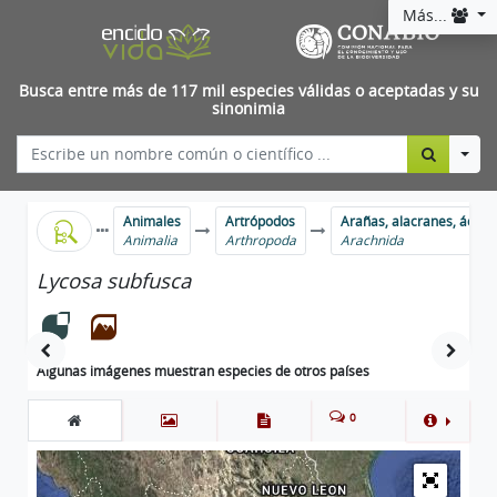
Más...
Busca entre más de 117 mil especies válidas o aceptadas y su
sinonimia
Togg
Animales
Artrópodos
Arañas, alacranes, ácaro
Animalia
Arthropoda
Arachnida
Lycosa subfusca
Algunas imágenes muestran especies de otros países
0