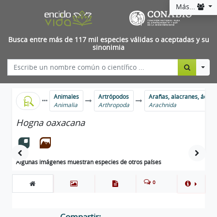
Más...
Busca entre más de 117 mil especies válidas o aceptadas y su
sinonimia
Togg
Animales
Artrópodos
Arañas, alacranes, ácaro
Animalia
Arthropoda
Arachnida
Hogna oaxacana
Algunas imágenes muestran especies de otros países
0
Compartir: