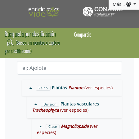
Más...
Búsqueda por clasificación
Compartir:
(Busca un nombre o explora
por clasificación)
Plantas
Plantae
(ver especies)
Reino
Plantas vasculares
División
Tracheophyta
(ver especies)
Magnoliopsida
(ver
Clase
especies)