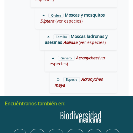
Moscas y mosquitos
Orden
Diptera
(ver especies)
Moscas ladronas y
Familia
asesinas
Asilidae
(ver especies)
Acronyches
(ver
Género
especies)
Acronyches
Especie
maya
Encuéntranos también en: