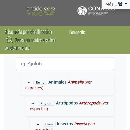
Más...
Búsqueda por clasificación
Compartir:
(Busca un nombre o explora
por clasificación)
Animales
Animalia
(ver
Reino
especies)
Artrópodos
Arthropoda
(ver
Phylum
especies)
Insectos
Insecta
(ver
Clase
especies)