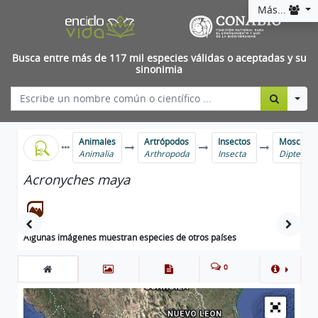
Más...
Busca entre más de 117 mil especies válidas o aceptadas y su
sinonimia
Togg
Animales
Artrópodos
Insectos
Moscas y
Animalia
Arthropoda
Insecta
Diptera
Acronyches maya
Algunas imágenes muestran especies de otros países
0