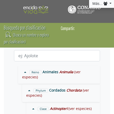
Más...
Búsqueda por clasificación
Compartir:
(Busca un nombre o explora
por clasificación)
Animales
Animalia
(ver
Reino
especies)
Cordados
Chordata
(ver
Phylum
especies)
Actinopteri
(ver especies)
Clase