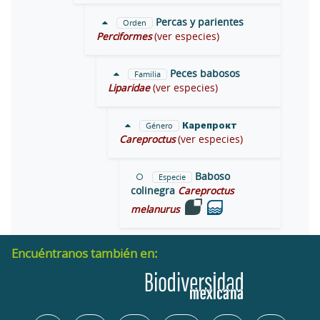
Percas y parientes
Orden
Perciformes
(ver especies)
Peces babosos
Familia
Liparidae
(ver especies)
Карепрокт
Género
Careproctus
(ver especies)
Baboso
Especie
colinegra
Careproctus
melanurus
Encuéntranos también en: