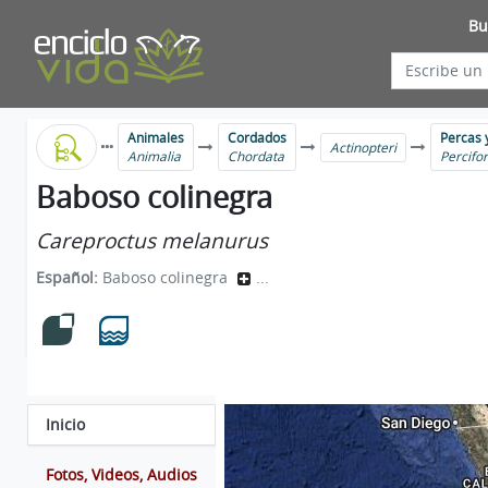
Bu
Animales
Cordados
Percas 
Actinopteri
Animalia
Chordata
Percifo
Baboso colinegra
Careproctus melanurus
Español:
Baboso colinegra
...
Inicio
Fotos, Videos, Audios