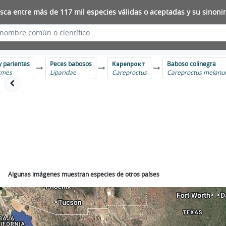
sca entre más de 117 mil especies válidas o aceptadas y su sinoni
y parientes
Peces babosos
Карепрокт
Baboso colinegra
rmes
Liparidae
Careproctus
Careproctus melanu
Algunas imágenes muestran especies de otros países