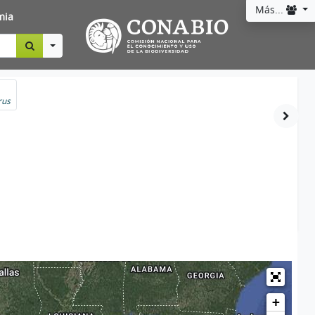
Más...
mia
Toggle Dropdown
rus
+