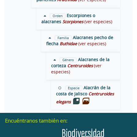
Escorpiones o
Orden
alacranes
Scorpiones
(ver especies)
Alacranes pecho de
Familia
flecha
Buthidae
(ver especies)
Alacranes de la
Género
corteza
Centruroides
(ver
especies)
Alacrán de la
Especie
costa de Jalisco
Centruroides
elegans
Encuéntranos también en: