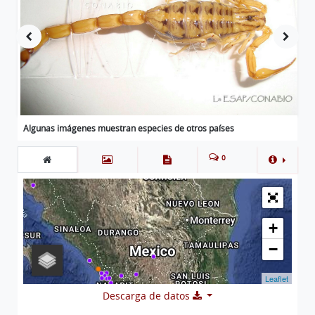
Algunas imágenes muestran especies de otros países
0
+
−
Leaflet
Descarga de datos