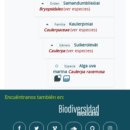
Samandumbliečiai
Orden
Bryopsidales
(ver especies)
Kaulerpiniai
Familia
Caulerpaceae
(ver especies)
Suikerolevät
Género
Caulerpa
(ver especies)
Alga uva
Especie
marina
Caulerpa racemosa
Encuéntranos también en: